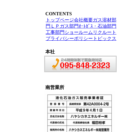
CONTENTS
トップページ
会社概要
ガス溶材部
門
ＬＰガス部門
ｵｰﾄｶﾞｽ・石油部門
工事部門
ショールーム
リクルート
プライバシーポリシー
トピックス
本社
南営業所