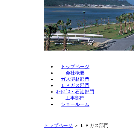
トップページ
会社概要
ガス溶材部門
ＬＰガス部門
ｵｰﾄｶﾞｽ・石油部門
工事部門
ショールーム
トップページ
＞ ＬＰガス部門