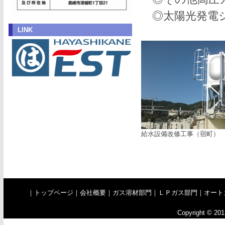
◎太陽光発電シ
LINK
給水設備改修工事（宿町）
｜
トップページ
｜
会社概要
｜
ガス溶材部門
｜
ＬＰガス部門
｜
オート
Copyright © 201