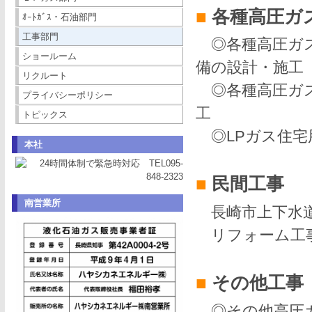
■
各種高圧ガ
ｵｰﾄｶﾞｽ・石油部門
工事部門
◎各種高圧ガス
ショールーム
備の設計・施工
リクルート
◎各種高圧ガス
プライバシーポリシー
工
トピックス
◎LPガス住宅
本社
■
民間工事
南営業所
長崎市上下水道
リフォーム工事
■
その他工事
◎その他高圧